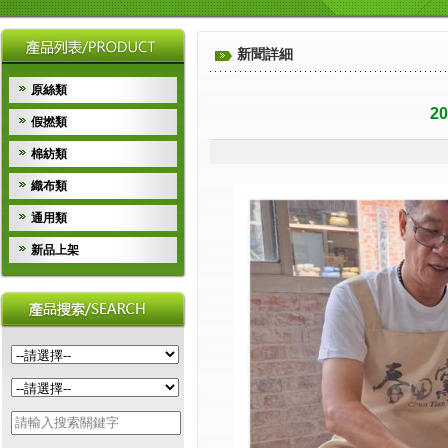
新聞詳細
原絲類
2
假撚類
棉紡類
織布類
通用類
新品上架