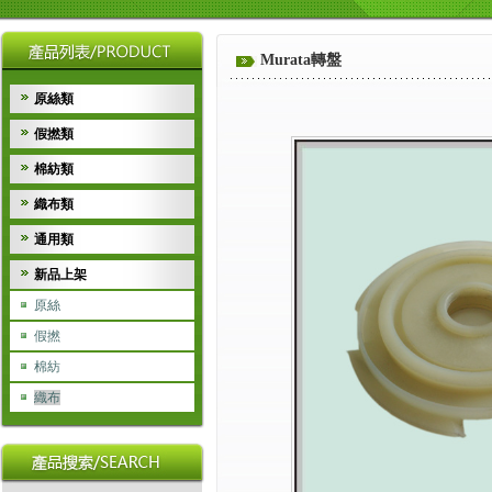
Murata轉盤
原絲類
假撚類
棉紡類
織布類
通用類
新品上架
原絲
假撚
棉紡
織布