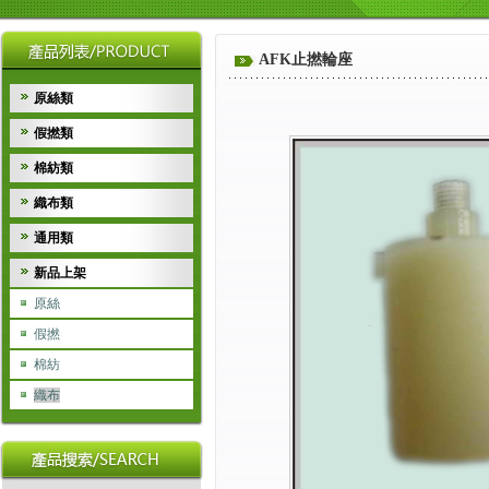
AFK止撚輪座
原絲類
假撚類
棉紡類
織布類
通用類
新品上架
原絲
假撚
棉紡
織布